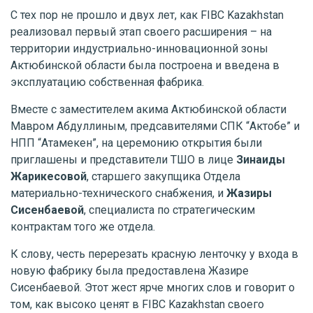
С тех пор не прошло и двух лет, как FIBC Kazakhstan
реализовал первый этап своего расширения – на
территории индустриально-инновационной зоны
Актюбинской области была построена и введена в
эксплуатацию собственная фабрика.
Вместе с заместителем акима Актюбинской области
Мавром Абдуллиным, предсавителями СПК “Актобе” и
НПП “Атамекен”, на церемонию открытия были
приглашены и представители ТШО в лице
Зинаиды
Жарикесовой
, старшего закупщика Отдела
материально-технического снабжения, и
Жазиры
Сисенбаевой
, специалиста по стратегическим
контрактам того же отдела.
К слову, честь перерезать красную ленточку у входа в
новую фабрику была предоставлена Жазире
Сисенбаевой. Этот жест ярче многих слов и говорит о
том, как высоко ценят в FIBC Kazakhstan своего