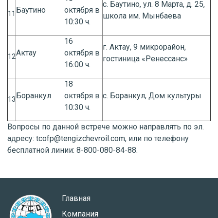
с. Баутино, ул. 8 Марта, д. 25,
Баутино
октября в
11
школа им. Мынбаева
10:30 ч.
16
г. Актау, 9 микрорайон,
Актау
октября в
12
гостиница «Ренессанс»
16:00 ч.
18
Боранкул
октября в
с. Боранкул, Дом культуры
13
10:30 ч.
Вопросы по данной встрече можно направлять по эл.
адресу:
tcofp@tengizchevroil.com
, или по телефону
бесплатной линии: 8-800-080-84-88.
Главная
Компания