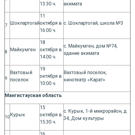
13:30 ч.
акимата
11
Шокпартогай
октября в
с. Шокпартогай, школа №3
7
16:00 ч.
18
с. Майкумген, дом №74,
Майкумген
октября в
8
здание акимата
14:00 ч.
19
Вахтовый
Вахтовый поселок,
октября в
9
поселок
кинотеатр «Карат»
10:00 ч.
Мангистауская область
15
с. Курык, 1-й микрорайон, д.
Курык
октября в
10
34, Дом культуры
15:30 ч.
16