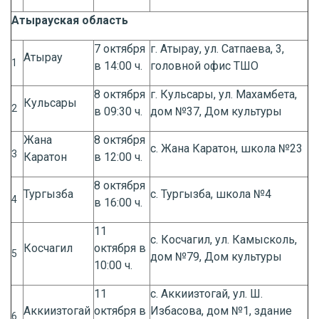
Атырауская область
7 октября
г. Атырау, ул. Сатпаева, 3,
Атырау
1
в 14:00 ч.
головной офис ТШО
8 октября
г. Кульсары, ул. Махамбета,
Кульсары
2
в 09:30 ч.
дом №37, Дом культуры
Жана
8 октября
с. Жана Каратон, школа №23
3
Каратон
в 12:00 ч.
8 октября
Тургызба
с. Тургызба, школа №4
4
в 16:00 ч.
11
с. Косчагил, ул. Камысколь,
Косчагил
октября в
5
дом №79, Дом культуры
10:00 ч.
11
с. Аккиизтогай, ул. Ш.
Аккиизтогай
октября в
Избасова, дом №1, здание
6