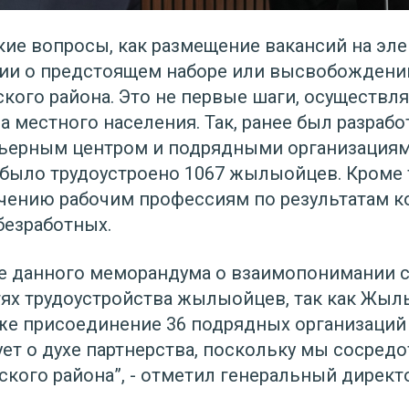
ие вопросы, как размещение вакансий на эле
ии о предстоящем наборе или высвобождении
ого района. Это не первые шаги, осуществл
 местного населения. Так, ранее был разрабо
ьерным центром и подрядными организациями
д было трудоустроено 1067 жылыойцев. Кроме 
учению рабочим профессиям по результатам к
безработных.
ие данного меморандума о взаимопонимании с
х трудоустройства жылыойцев, так как Жыл
кже присоединение 36 подрядных организаций
ет о духе партнерства, поскольку мы сосред
кого района”, - отметил генеральный директ